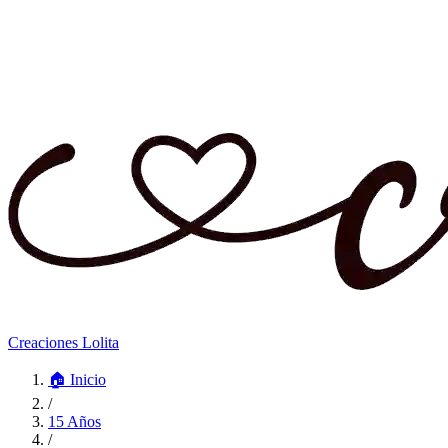
Creaciones Lolita
🏠
Inicio
/
15 Años
/