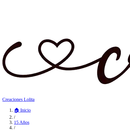
Creaciones Lolita
🏠
Inicio
/
15 Años
/