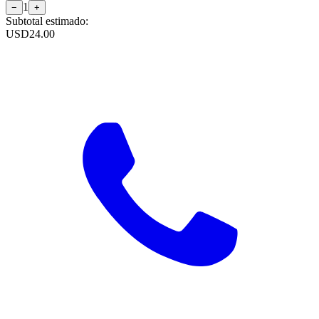
1
−
+
Subtotal estimado:
USD
24.00