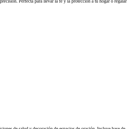
cisión. Perfecta para llevar la fe y la protección a tu hogar o regalar
ticiones de salud y decoración de espacios de oración. Incluye base de