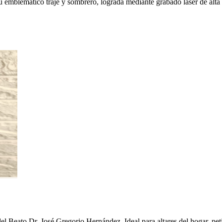
emblemático traje y sombrero, lograda mediante grabado láser de alta pre
del Beato Dr. José Gregorio Hernández. Ideal para altares del hogar, pe