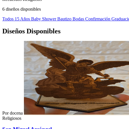
6 diseños disponibles
Todos
15 Años
Baby Shower
Bautizo
Bodas
Confirmación
Graduaci
Diseños Disponibles
Por docena
Religiosos