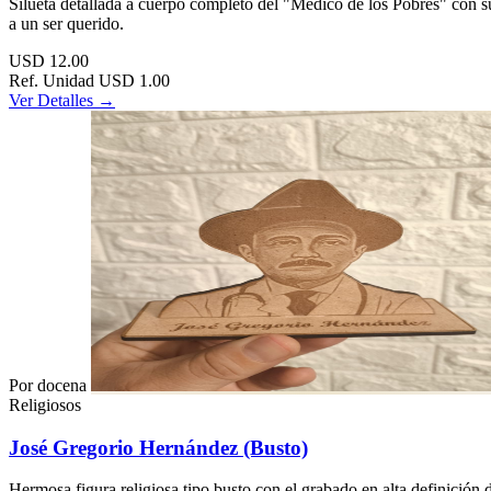
Silueta detallada a cuerpo completo del "Médico de los Pobres" con su 
a un ser querido.
USD
12.00
Ref. Unidad
USD 1.00
Ver Detalles →
Por docena
Religiosos
José Gregorio Hernández (Busto)
Hermosa figura religiosa tipo busto con el grabado en alta definición 