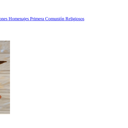
ones
Homenajes
Primera Comunión
Religiosos